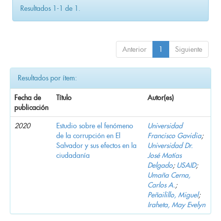
Resultados 1-1 de 1.
Anterior
1
Siguiente
Resultados por ítem:
Fecha de
Título
Autor(es)
publicación
2020
Estudio sobre el fenómeno
Universidad
de la corrupción en El
Francisco Gavidia
;
Salvador y sus efectos en la
Universidad Dr.
ciudadanía
José Matías
Delgado
;
USAID
;
Umaña Cerna,
Carlos A.
;
Peñailillo, Miguel
;
Iraheta, May Evelyn