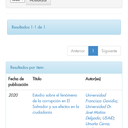
Resultados 1-1 de 1.
Anterior
1
Siguiente
Resultados por ítem:
Fecha de
Título
Autor(es)
publicación
2020
Estudio sobre el fenómeno
Universidad
de la corrupción en El
Francisco Gavidia
;
Salvador y sus efectos en la
Universidad Dr.
ciudadanía
José Matías
Delgado
;
USAID
;
Umaña Cerna,