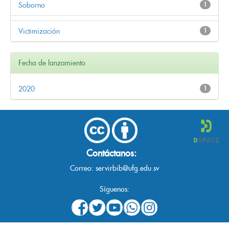
Soborno
1
Victimización
1
Fecha de lanzamiento
2020
1
Contáctanos:
Correo:
servirbib@ufg.edu.sv
Síguenos: