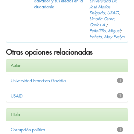
Salvador y sus efectos en la
Universidad Dr.
ciudadanía
José Matías
Delgado
;
USAID
;
Umaña Cerna,
Carlos A.
;
Peñailillo, Miguel
;
Iraheta, May Evelyn
Otras opciones relacionadas
Autor
Universidad Francisco Gavidia
1
USAID
1
Título
Corrupción política
1