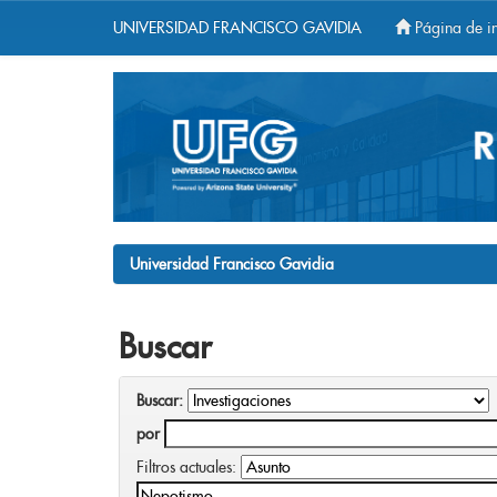
UNIVERSIDAD FRANCISCO GAVIDIA
Página de in
Skip
navigation
Universidad Francisco Gavidia
Buscar
Buscar:
por
Filtros actuales: