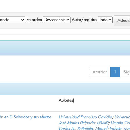
En orden
Autor/registro
Anterior
1
Sig
Autor(es)
n en El Salvador y sus efectos
Universidad Francisco Gavidia
;
Universi
José Matías Delgado
;
USAID
;
Umaña Cer
Carlos A.
;
Peñailillo, Miguel
;
Iraheta, Ma