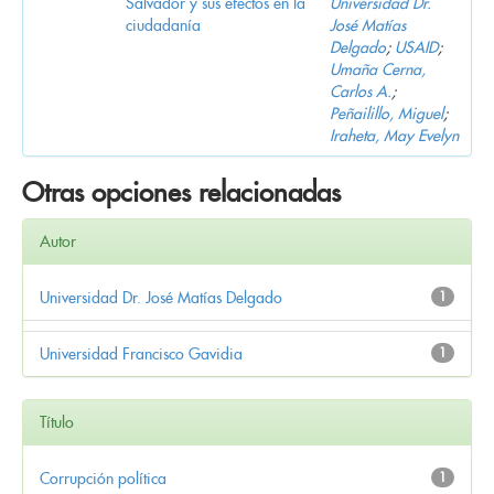
Salvador y sus efectos en la
Universidad Dr.
ciudadanía
José Matías
Delgado
;
USAID
;
Umaña Cerna,
Carlos A.
;
Peñailillo, Miguel
;
Iraheta, May Evelyn
Otras opciones relacionadas
Autor
Universidad Dr. José Matías Delgado
1
Universidad Francisco Gavidia
1
Título
Corrupción política
1