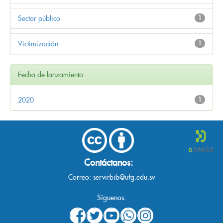
Sector público
1
Victimización
1
Fecha de lanzamiento
2020
1
Contáctanos:
Correo:
servirbib@ufg.edu.sv
Síguenos: