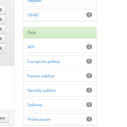
Delgado
USAID
1
Título
AFP
1
Corrupción política
1
Función pública
1
Servidor público
1
Soborno
1
Victimización
1