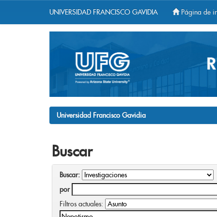
UNIVERSIDAD FRANCISCO GAVIDIA
Página de in
Skip
navigation
Universidad Francisco Gavidia
Buscar
Buscar:
por
Filtros actuales: