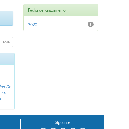
Fecha de lanzamiento
2020
1
uiente
dad Dr.
na,
y
Síguenos: