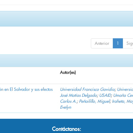
Anterior
1
Sig
Autor(es)
n en El Salvador y sus efectos
Universidad Francisco Gavidia
;
Universi
José Matías Delgado
;
USAID
;
Umaña Cer
Carlos A.
;
Peñailillo, Miguel
;
Iraheta, Ma
Evelyn
Contáctanos: