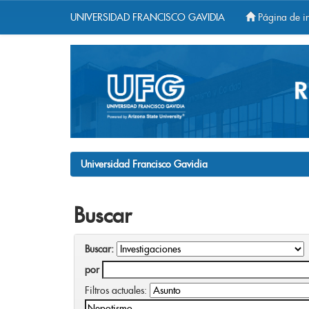
UNIVERSIDAD FRANCISCO GAVIDIA
Página de in
Skip
navigation
Universidad Francisco Gavidia
Buscar
Buscar:
por
Filtros actuales: