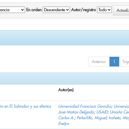
En orden
Autor/registro
Anterior
1
Sig
Autor(es)
n en El Salvador y sus efectos
Universidad Francisco Gavidia
;
Universi
José Matías Delgado
;
USAID
;
Umaña Cer
Carlos A.
;
Peñailillo, Miguel
;
Iraheta, Ma
Evelyn