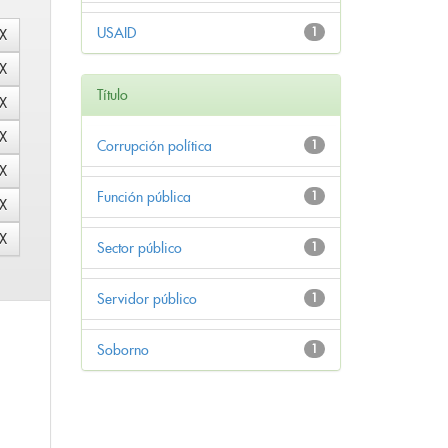
USAID
1
Título
Corrupción política
1
Función pública
1
Sector público
1
Servidor público
1
Soborno
1