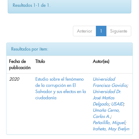
Resultados 1-1 de 1.
Anterior
1
Siguiente
Resultados por ítem:
Fecha de
Título
Autor(es)
publicación
2020
Estudio sobre el fenómeno
Universidad
de la corrupción en El
Francisco Gavidia
;
Salvador y sus efectos en la
Universidad Dr.
ciudadanía
José Matías
Delgado
;
USAID
;
Umaña Cerna,
Carlos A.
;
Peñailillo, Miguel
;
Iraheta, May Evelyn