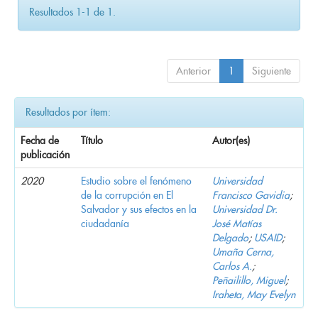
Resultados 1-1 de 1.
Anterior
1
Siguiente
Resultados por ítem:
Fecha de
Título
Autor(es)
publicación
2020
Estudio sobre el fenómeno
Universidad
de la corrupción en El
Francisco Gavidia
;
Salvador y sus efectos en la
Universidad Dr.
ciudadanía
José Matías
Delgado
;
USAID
;
Umaña Cerna,
Carlos A.
;
Peñailillo, Miguel
;
Iraheta, May Evelyn