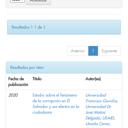
Resultados 1-1 de 1.
Anterior
1
Siguiente
Resultados por ítem:
Fecha de
Título
Autor(es)
publicación
2020
Estudio sobre el fenómeno
Universidad
de la corrupción en El
Francisco Gavidia
;
Salvador y sus efectos en la
Universidad Dr.
ciudadanía
José Matías
Delgado
;
USAID
;
Umaña Cerna,