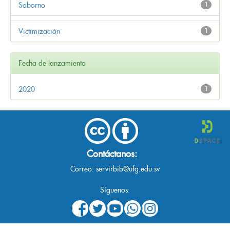
Soborno
1
Victimización
1
Fecha de lanzamiento
2020
1
Contáctanos:
Correo:
servirbib@ufg.edu.sv
Síguenos: