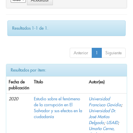
Resultados 1-1 de 1.
Anterior
1
Siguiente
Resultados por ítem:
Fecha de
Título
Autor(es)
publicación
2020
Estudio sobre el fenómeno
Universidad
de la corrupción en El
Francisco Gavidia
;
Salvador y sus efectos en la
Universidad Dr.
ciudadanía
José Matías
Delgado
;
USAID
;
Umaña Cerna,