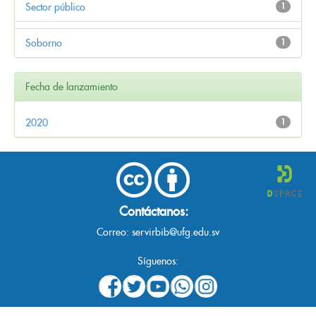
Sector público
1
Soborno
1
Fecha de lanzamiento
2020
1
Contáctanos:
Correo:
servirbib@ufg.edu.sv
Síguenos: