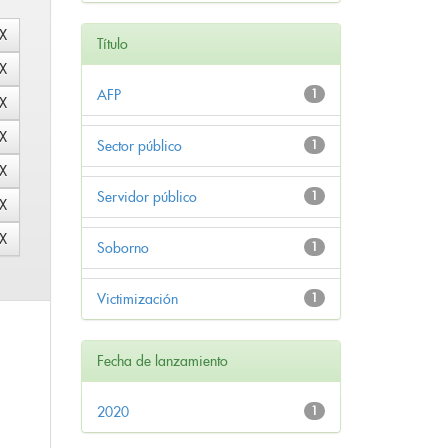
Título
AFP
1
Sector público
1
Servidor público
1
Soborno
1
Victimización
1
Fecha de lanzamiento
2020
1