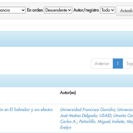
En orden
Autor/registro
Anterior
1
Sig
Autor(es)
n en El Salvador y sus efectos
Universidad Francisco Gavidia
;
Universi
José Matías Delgado
;
USAID
;
Umaña Cer
Carlos A.
;
Peñailillo, Miguel
;
Iraheta, Ma
Evelyn