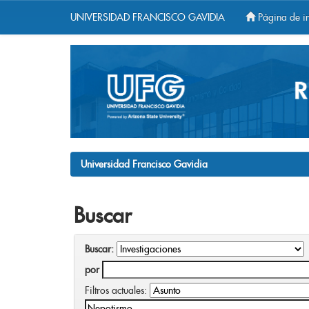
UNIVERSIDAD FRANCISCO GAVIDIA
Página de in
Skip
navigation
Universidad Francisco Gavidia
Buscar
Buscar:
por
Filtros actuales: