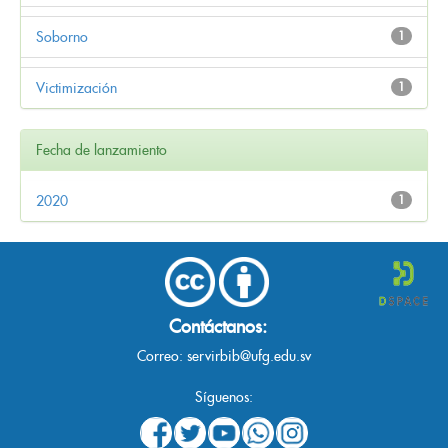
Soborno
1
Victimización
1
Fecha de lanzamiento
2020
1
Contáctanos:
Correo:
servirbib@ufg.edu.sv
Síguenos: