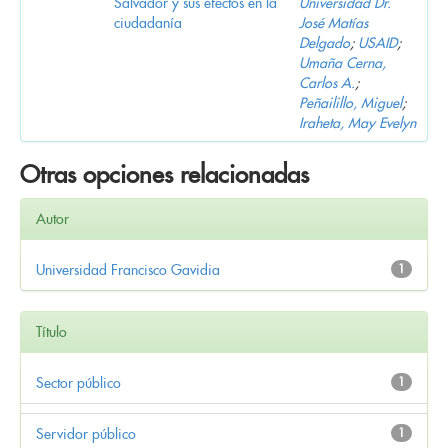
Salvador y sus efectos en la
Universidad Dr.
ciudadanía
José Matías
Delgado
;
USAID
;
Umaña Cerna,
Carlos A.
;
Peñailillo, Miguel
;
Iraheta, May Evelyn
Otras opciones relacionadas
Autor
Universidad Francisco Gavidia
1
Título
Sector público
1
Servidor público
1