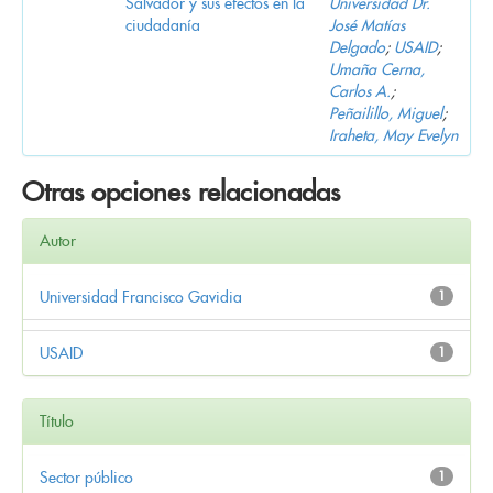
Salvador y sus efectos en la
Universidad Dr.
ciudadanía
José Matías
Delgado
;
USAID
;
Umaña Cerna,
Carlos A.
;
Peñailillo, Miguel
;
Iraheta, May Evelyn
Otras opciones relacionadas
Autor
Universidad Francisco Gavidia
1
USAID
1
Título
Sector público
1