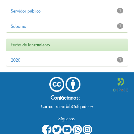
Servidor público
1
Soborno
1
Fecha de lanzamiento
2020
1
Contáctanos:
Correo:
servirbib@ufg.edu.sv
Síguenos: