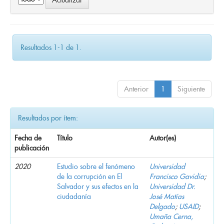
Resultados 1-1 de 1.
Anterior
1
Siguiente
Resultados por ítem:
Fecha de
Título
Autor(es)
publicación
2020
Estudio sobre el fenómeno
Universidad
de la corrupción en El
Francisco Gavidia
;
Salvador y sus efectos en la
Universidad Dr.
ciudadanía
José Matías
Delgado
;
USAID
;
Umaña Cerna,