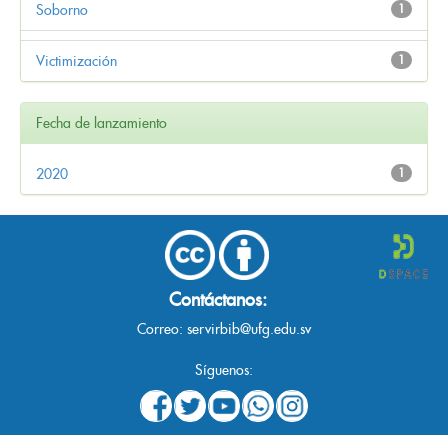
Soborno
1
Victimización
1
Fecha de lanzamiento
2020
1
Contáctanos:
Correo:
servirbib@ufg.edu.sv
Síguenos: