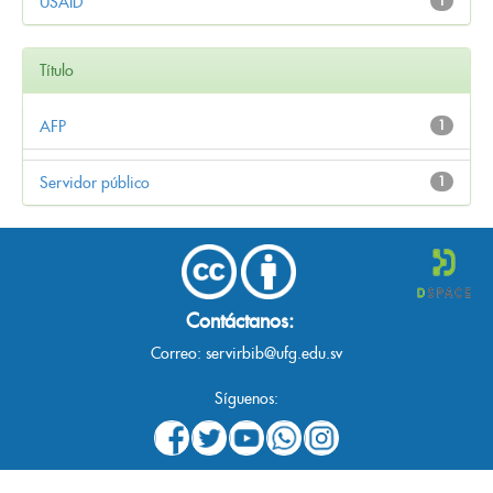
USAID
1
Título
AFP
1
Servidor público
1
Contáctanos:
Correo:
servirbib@ufg.edu.sv
Síguenos: