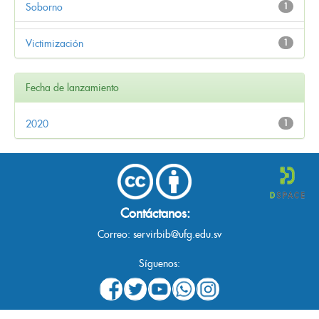
Soborno
1
Victimización
1
Fecha de lanzamiento
2020
1
Contáctanos:
Correo:
servirbib@ufg.edu.sv
Síguenos: