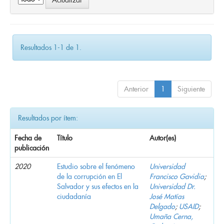
Resultados 1-1 de 1.
Anterior
1
Siguiente
Resultados por ítem:
Fecha de
Título
Autor(es)
publicación
2020
Estudio sobre el fenómeno
Universidad
de la corrupción en El
Francisco Gavidia
;
Salvador y sus efectos en la
Universidad Dr.
ciudadanía
José Matías
Delgado
;
USAID
;
Umaña Cerna,