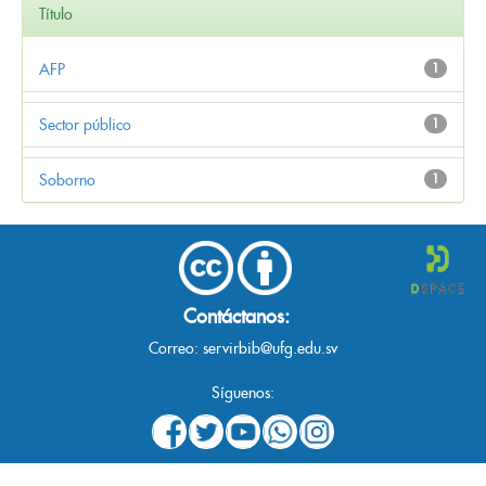
Título
AFP
1
Sector público
1
Soborno
1
Contáctanos:
Correo:
servirbib@ufg.edu.sv
Síguenos: