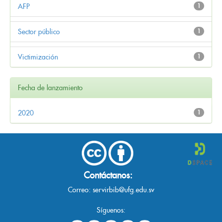
AFP
1
Sector público
1
Victimización
1
Fecha de lanzamiento
2020
1
Contáctanos:
Correo:
servirbib@ufg.edu.sv
Síguenos: