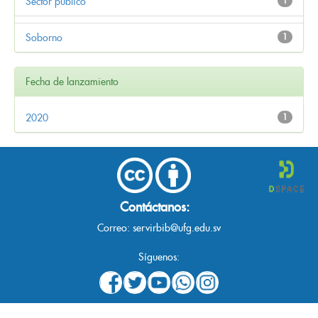
Sector público
1
Soborno
1
Fecha de lanzamiento
2020
1
Contáctanos:
Correo:
servirbib@ufg.edu.sv
Síguenos: