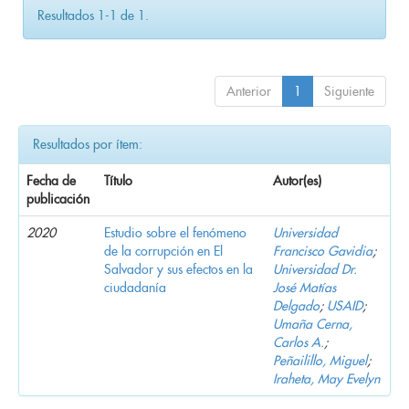
Resultados 1-1 de 1.
Anterior
1
Siguiente
Resultados por ítem:
Fecha de
Título
Autor(es)
publicación
2020
Estudio sobre el fenómeno
Universidad
de la corrupción en El
Francisco Gavidia
;
Salvador y sus efectos en la
Universidad Dr.
ciudadanía
José Matías
Delgado
;
USAID
;
Umaña Cerna,
Carlos A.
;
Peñailillo, Miguel
;
Iraheta, May Evelyn