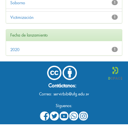
Soborno
1
Victimización
1
Fecha de lanzamiento
2020
1
Contáctanos:
Correo:
servirbib@ufg.edu.sv
Síguenos: