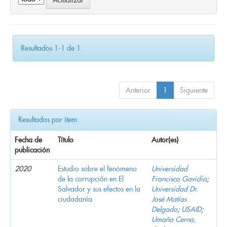
Resultados 1-1 de 1.
Anterior
1
Siguiente
Resultados por ítem:
Fecha de
Título
Autor(es)
publicación
2020
Estudio sobre el fenómeno
Universidad
de la corrupción en El
Francisco Gavidia
;
Salvador y sus efectos en la
Universidad Dr.
ciudadanía
José Matías
Delgado
;
USAID
;
Umaña Cerna,