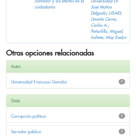
Salvador y sus efectos en la
Universidad Dr.
ciudadanía
José Matías
Delgado
;
USAID
;
Umaña Cerna,
Carlos A.
;
Peñailillo, Miguel
;
Iraheta, May Evelyn
Otras opciones relacionadas
Autor
Universidad Francisco Gavidia
1
Título
Corrupción política
1
Servidor público
1