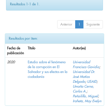
Resultados 1-1 de 1.
Anterior
1
Siguiente
Resultados por ítem:
Fecha de
Título
Autor(es)
publicación
2020
Estudio sobre el fenómeno
Universidad
de la corrupción en El
Francisco Gavidia
;
Salvador y sus efectos en la
Universidad Dr.
ciudadanía
José Matías
Delgado
;
USAID
;
Umaña Cerna,
Carlos A.
;
Peñailillo, Miguel
;
Iraheta, May Evelyn