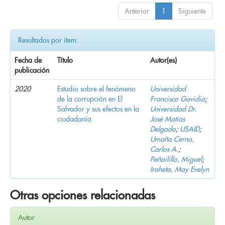
Anterior
1
Siguiente
Resultados por ítem:
Fecha de
Título
Autor(es)
publicación
2020
Estudio sobre el fenómeno
Universidad
de la corrupción en El
Francisco Gavidia
;
Salvador y sus efectos en la
Universidad Dr.
ciudadanía
José Matías
Delgado
;
USAID
;
Umaña Cerna,
Carlos A.
;
Peñailillo, Miguel
;
Iraheta, May Evelyn
Otras opciones relacionadas
Autor