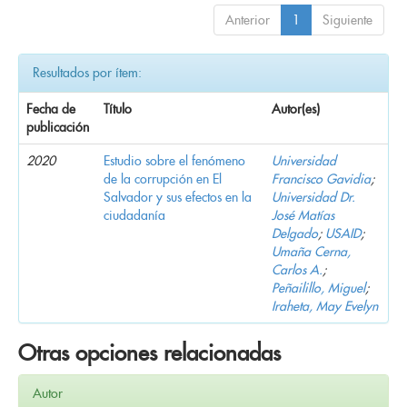
Anterior
1
Siguiente
Resultados por ítem:
Fecha de
Título
Autor(es)
publicación
2020
Estudio sobre el fenómeno
Universidad
de la corrupción en El
Francisco Gavidia
;
Salvador y sus efectos en la
Universidad Dr.
ciudadanía
José Matías
Delgado
;
USAID
;
Umaña Cerna,
Carlos A.
;
Peñailillo, Miguel
;
Iraheta, May Evelyn
Otras opciones relacionadas
Autor