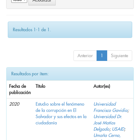
Resultados 1-1 de 1.
Anterior
1
Siguiente
Resultados por ítem:
Fecha de
Título
Autor(es)
publicación
2020
Estudio sobre el fenómeno
Universidad
de la corrupción en El
Francisco Gavidia
;
Salvador y sus efectos en la
Universidad Dr.
ciudadanía
José Matías
Delgado
;
USAID
;
Umaña Cerna,