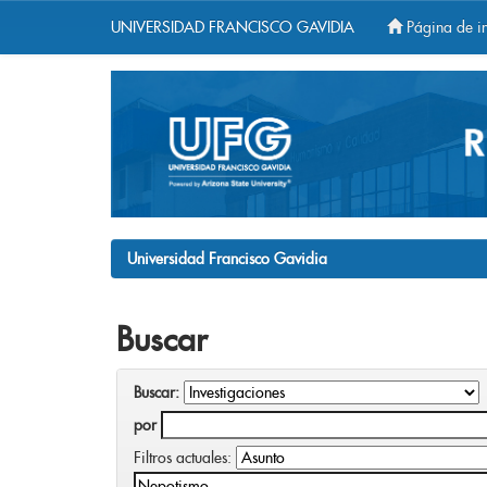
UNIVERSIDAD FRANCISCO GAVIDIA
Página de in
Skip
navigation
Universidad Francisco Gavidia
Buscar
Buscar:
por
Filtros actuales: