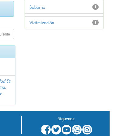
Soborno
1
Victimización
1
uiente
dad Dr.
na,
y
Síguenos: