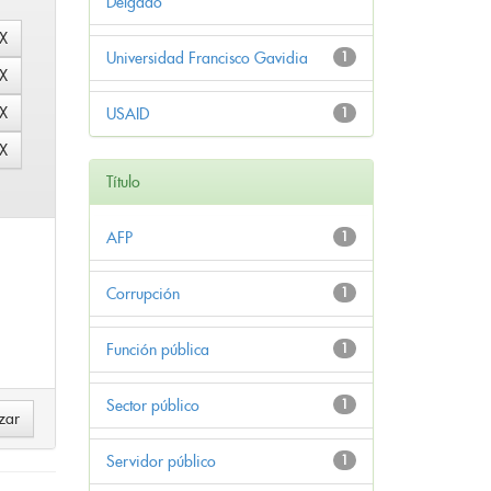
Delgado
Universidad Francisco Gavidia
1
USAID
1
Título
AFP
1
Corrupción
1
Función pública
1
Sector público
1
Servidor público
1