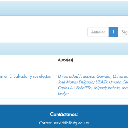
Anterior
1
Sig
Autor(es)
n en El Salvador y sus efectos
Universidad Francisco Gavidia
;
Universi
José Matías Delgado
;
USAID
;
Umaña Cer
Carlos A.
;
Peñailillo, Miguel
;
Iraheta, Ma
Evelyn
Contáctanos:
Correo:
servirbib@ufg.edu.sv