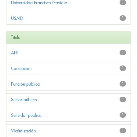
Universidad Francisco Gavidia
1
USAID
1
Título
AFP
1
Corrupción
1
Función pública
1
Sector público
1
Servidor público
1
Victimización
1