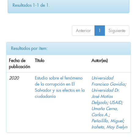
Resultados 1-1 de 1.
Anterior
1
Siguiente
Resultados por ítem:
Fecha de
Título
Autor(es)
publicación
2020
Estudio sobre el fenómeno
Universidad
de la corrupción en El
Francisco Gavidia
;
Salvador y sus efectos en la
Universidad Dr.
ciudadanía
José Matías
Delgado
;
USAID
;
Umaña Cerna,
Carlos A.
;
Peñailillo, Miguel
;
Iraheta, May Evelyn