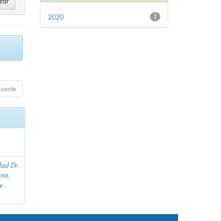
2020
1
uiente
dad Dr.
na,
y