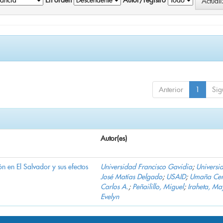
En orden
Autor/registro
Anterior
1
Sig
Autor(es)
n en El Salvador y sus efectos
Universidad Francisco Gavidia
;
Universi
José Matías Delgado
;
USAID
;
Umaña Cer
Carlos A.
;
Peñailillo, Miguel
;
Iraheta, Ma
Evelyn