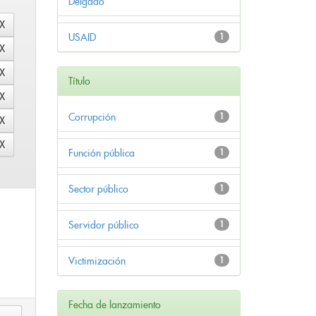
Delgado
USAID
1
Título
Corrupción
1
Función pública
1
Sector público
1
Servidor público
1
Victimización
1
Fecha de lanzamiento