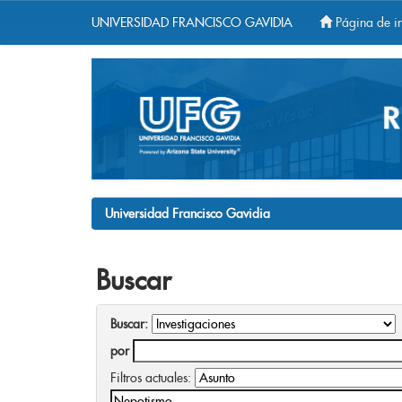
UNIVERSIDAD FRANCISCO GAVIDIA
Página de in
Skip
navigation
Universidad Francisco Gavidia
Buscar
Buscar:
por
Filtros actuales: