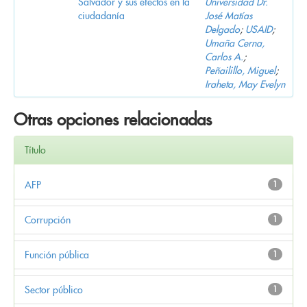
Salvador y sus efectos en la
Universidad Dr.
ciudadanía
José Matías
Delgado
;
USAID
;
Umaña Cerna,
Carlos A.
;
Peñailillo, Miguel
;
Iraheta, May Evelyn
Otras opciones relacionadas
Título
AFP
1
Corrupción
1
Función pública
1
Sector público
1