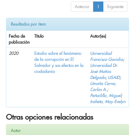
Anterior
1
Siguiente
Resultados por ítem:
Fecha de
Título
Autor(es)
publicación
2020
Estudio sobre el fenómeno
Universidad
de la corrupción en El
Francisco Gavidia
;
Salvador y sus efectos en la
Universidad Dr.
ciudadanía
José Matías
Delgado
;
USAID
;
Umaña Cerna,
Carlos A.
;
Peñailillo, Miguel
;
Iraheta, May Evelyn
Otras opciones relacionadas
Autor