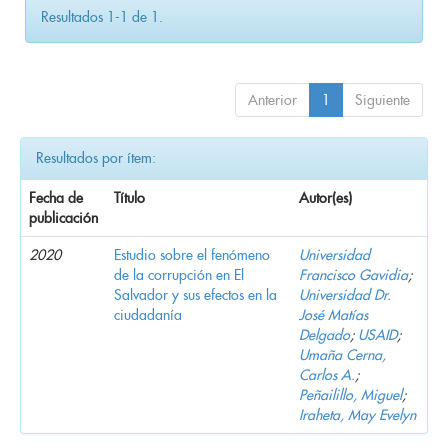
Resultados 1-1 de 1.
Anterior
1
Siguiente
Resultados por ítem:
Fecha de
Título
Autor(es)
publicación
2020
Estudio sobre el fenómeno
Universidad
de la corrupción en El
Francisco Gavidia
;
Salvador y sus efectos en la
Universidad Dr.
ciudadanía
José Matías
Delgado
;
USAID
;
Umaña Cerna,
Carlos A.
;
Peñailillo, Miguel
;
Iraheta, May Evelyn