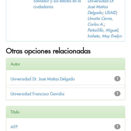
Salvador y sus efectos en la
Universidad Dr.
ciudadanía
José Matías
Delgado
;
USAID
;
Umaña Cerna,
Carlos A.
;
Peñailillo, Miguel
;
Iraheta, May Evelyn
Otras opciones relacionadas
Autor
Universidad Dr. José Matías Delgado
1
Universidad Francisco Gavidia
1
Título
AFP
1