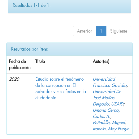
Resultados 1-1 de 1.
Anterior
1
Siguiente
Resultados por ítem:
Fecha de
Título
Autor(es)
publicación
2020
Estudio sobre el fenómeno
Universidad
de la corrupción en El
Francisco Gavidia
;
Salvador y sus efectos en la
Universidad Dr.
ciudadanía
José Matías
Delgado
;
USAID
;
Umaña Cerna,
Carlos A.
;
Peñailillo, Miguel
;
Iraheta, May Evelyn