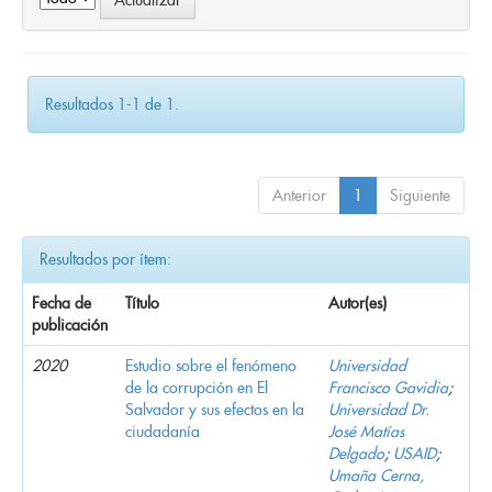
Resultados 1-1 de 1.
Anterior
1
Siguiente
Resultados por ítem:
Fecha de
Título
Autor(es)
publicación
2020
Estudio sobre el fenómeno
Universidad
de la corrupción en El
Francisco Gavidia
;
Salvador y sus efectos en la
Universidad Dr.
ciudadanía
José Matías
Delgado
;
USAID
;
Umaña Cerna,