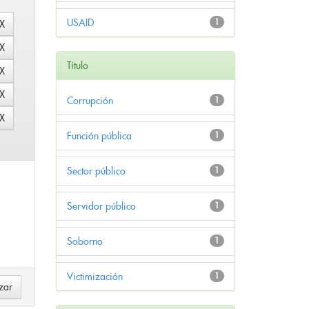
USAID
1
Título
Corrupción
1
Función pública
1
Sector público
1
Servidor público
1
Soborno
1
Victimización
1