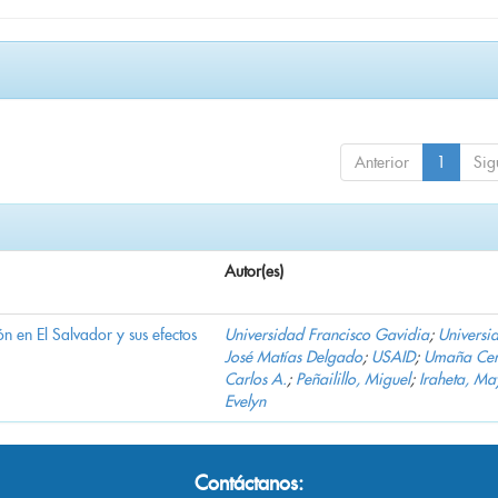
Anterior
1
Sig
Autor(es)
n en El Salvador y sus efectos
Universidad Francisco Gavidia
;
Universi
José Matías Delgado
;
USAID
;
Umaña Cer
Carlos A.
;
Peñailillo, Miguel
;
Iraheta, Ma
Evelyn
Contáctanos: