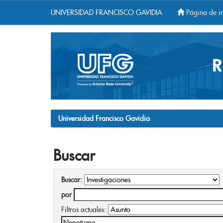
UNIVERSIDAD FRANCISCO GAVIDIA
Página de in
Skip
navigation
Universidad Francisco Gavidia
Buscar
Buscar:
por
Filtros actuales: