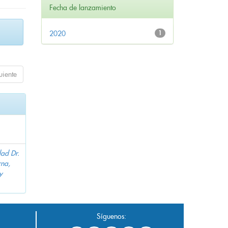
Fecha de lanzamiento
2020
1
uiente
dad Dr.
na,
y
Síguenos: