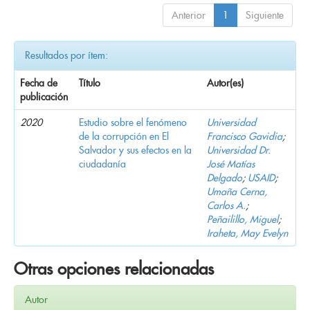
Anterior
1
Siguiente
Resultados por ítem:
Fecha de
Título
Autor(es)
publicación
2020
Estudio sobre el fenómeno
Universidad
de la corrupción en El
Francisco Gavidia
;
Salvador y sus efectos en la
Universidad Dr.
ciudadanía
José Matías
Delgado
;
USAID
;
Umaña Cerna,
Carlos A.
;
Peñailillo, Miguel
;
Iraheta, May Evelyn
Otras opciones relacionadas
Autor