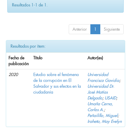
Resultados 1-1 de 1.
Anterior
1
Siguiente
Resultados por ítem:
Fecha de
Título
Autor(es)
publicación
2020
Estudio sobre el fenómeno
Universidad
de la corrupción en El
Francisco Gavidia
;
Salvador y sus efectos en la
Universidad Dr.
ciudadanía
José Matías
Delgado
;
USAID
;
Umaña Cerna,
Carlos A.
;
Peñailillo, Miguel
;
Iraheta, May Evelyn