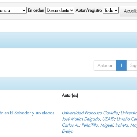
En orden
Autor/registro
Anterior
1
Sig
Autor(es)
n en El Salvador y sus efectos
Universidad Francisco Gavidia
;
Universi
José Matías Delgado
;
USAID
;
Umaña Cer
Carlos A.
;
Peñailillo, Miguel
;
Iraheta, Ma
Evelyn