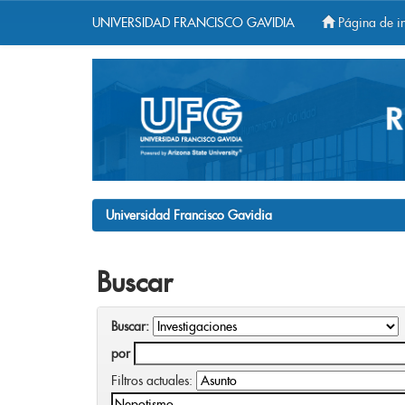
UNIVERSIDAD FRANCISCO GAVIDIA
Página de in
Skip
navigation
Universidad Francisco Gavidia
Buscar
Buscar:
por
Filtros actuales: