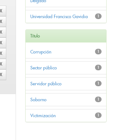
Delgado
Universidad Francisco Gavidia
1
Título
Corrupción
1
Sector público
1
Servidor público
1
Soborno
1
Victimización
1