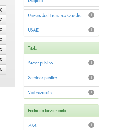
Delgado
Universidad Francisco Gavidia
1
USAID
1
Título
Sector público
1
Servidor público
1
Victimización
1
Fecha de lanzamiento
2020
1