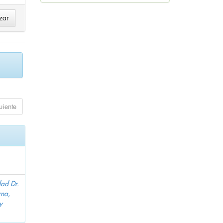
uiente
dad Dr.
na,
y