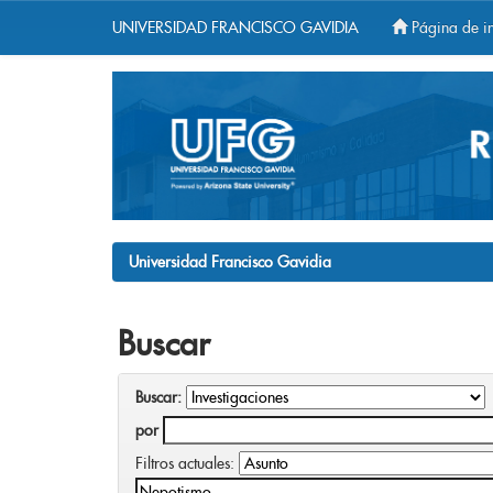
UNIVERSIDAD FRANCISCO GAVIDIA
Página de in
Skip
navigation
Universidad Francisco Gavidia
Buscar
Buscar:
por
Filtros actuales: