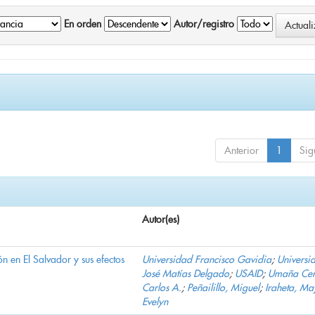
En orden
Autor/registro
Anterior
1
Sig
Autor(es)
n en El Salvador y sus efectos
Universidad Francisco Gavidia
;
Universi
José Matías Delgado
;
USAID
;
Umaña Cer
Carlos A.
;
Peñailillo, Miguel
;
Iraheta, Ma
Evelyn