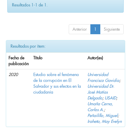
Resultados 1-1 de 1.
Anterior
1
Siguiente
Resultados por ítem:
Fecha de
Título
Autor(es)
publicación
2020
Estudio sobre el fenómeno
Universidad
de la corrupción en El
Francisco Gavidia
;
Salvador y sus efectos en la
Universidad Dr.
ciudadanía
José Matías
Delgado
;
USAID
;
Umaña Cerna,
Carlos A.
;
Peñailillo, Miguel
;
Iraheta, May Evelyn