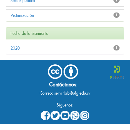
Sector público
1
Victimización
1
Fecha de lanzamiento
2020
1
Contáctanos:
Correo:
servirbib@ufg.edu.sv
Síguenos: