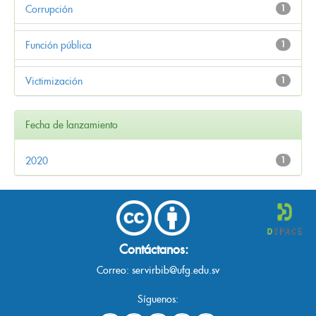
Corrupción
1
Función pública
1
Victimización
1
Fecha de lanzamiento
2020
1
Contáctanos:
Correo:
servirbib@ufg.edu.sv
Síguenos: