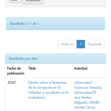
Resultados 1-1 de 1.
Anterior
1
Siguiente
Resultados por ítem:
Fecha de
Título
Autor(es)
publicación
2020
Estudio sobre el fenómeno
Universidad
de la corrupción en El
Francisco Gavidia
;
Salvador y sus efectos en la
Universidad Dr.
ciudadanía
José Matías
Delgado
;
USAID
;
Umaña Cerna,