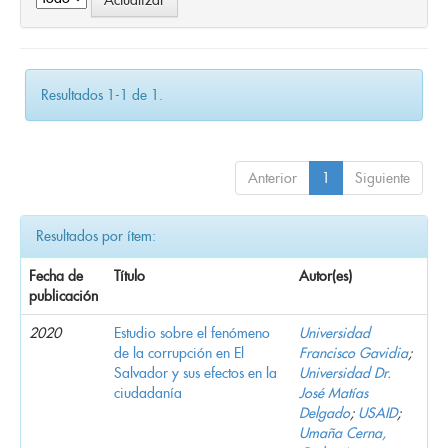
Resultados 1-1 de 1.
Anterior
1
Siguiente
Resultados por ítem:
Fecha de
Título
Autor(es)
publicación
2020
Estudio sobre el fenómeno
Universidad
de la corrupción en El
Francisco Gavidia
;
Salvador y sus efectos en la
Universidad Dr.
ciudadanía
José Matías
Delgado
;
USAID
;
Umaña Cerna,