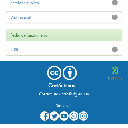
Servidor público
1
Victimización
1
Fecha de lanzamiento
2020
1
Contáctanos:
Correo:
servirbib@ufg.edu.sv
Síguenos: