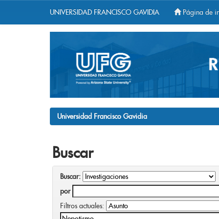
UNIVERSIDAD FRANCISCO GAVIDIA
Página de in
Skip
navigation
Universidad Francisco Gavidia
Buscar
Buscar:
por
Filtros actuales: