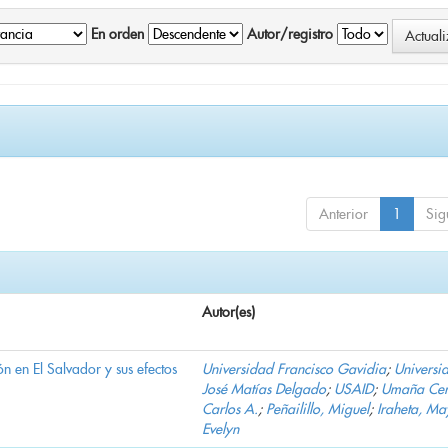
En orden
Autor/registro
Anterior
1
Sig
Autor(es)
n en El Salvador y sus efectos
Universidad Francisco Gavidia
;
Universi
José Matías Delgado
;
USAID
;
Umaña Cer
Carlos A.
;
Peñailillo, Miguel
;
Iraheta, Ma
Evelyn