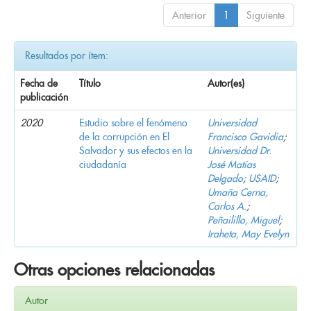
Anterior
1
Siguiente
Resultados por ítem:
Fecha de
Título
Autor(es)
publicación
2020
Estudio sobre el fenómeno
Universidad
de la corrupción en El
Francisco Gavidia
;
Salvador y sus efectos en la
Universidad Dr.
ciudadanía
José Matías
Delgado
;
USAID
;
Umaña Cerna,
Carlos A.
;
Peñailillo, Miguel
;
Iraheta, May Evelyn
Otras opciones relacionadas
Autor