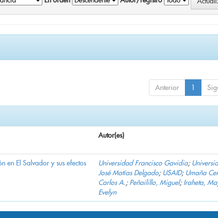
En orden
Autor/registro
Anterior
1
Sig
Autor(es)
n en El Salvador y sus efectos
Universidad Francisco Gavidia
;
Universi
José Matías Delgado
;
USAID
;
Umaña Cer
Carlos A.
;
Peñailillo, Miguel
;
Iraheta, Ma
Evelyn