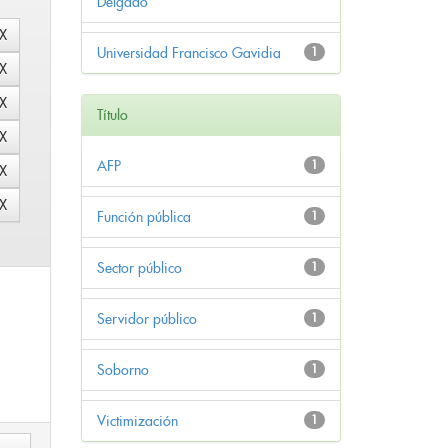
Delgado
Universidad Francisco Gavidia
1
Título
AFP
1
Función pública
1
Sector público
1
Servidor público
1
Soborno
1
Victimización
1