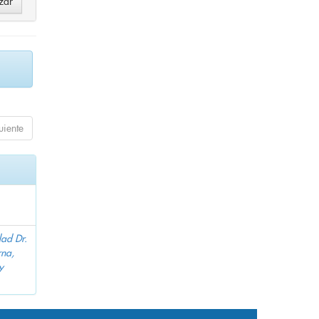
uiente
dad Dr.
na,
y