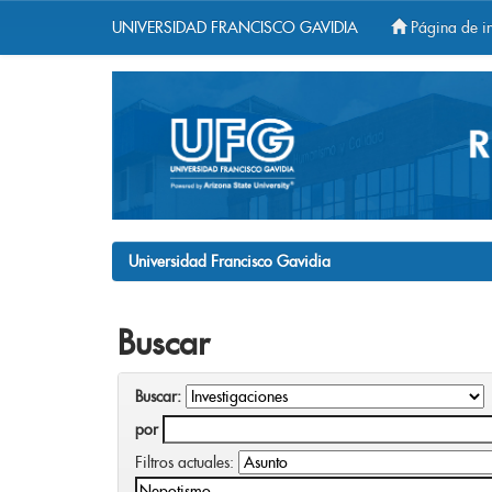
UNIVERSIDAD FRANCISCO GAVIDIA
Página de in
Skip
navigation
Universidad Francisco Gavidia
Buscar
Buscar:
por
Filtros actuales: